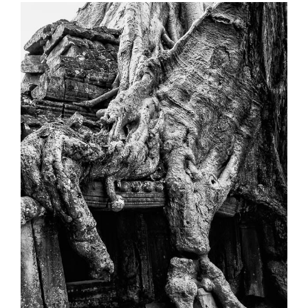
View
Larger
Image