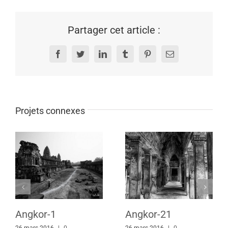
Partager cet article :
Facebook
Twitter
LinkedIn
Tumblr
Pinterest
Email
Projets connexes
Angkor-1
Angkor-21
26 mars 2016
|
0
26 mars 2016
|
0