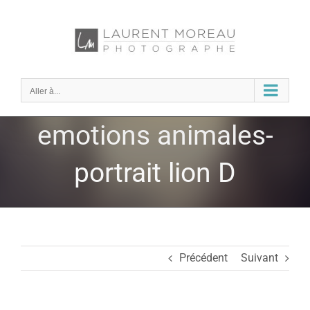
Passer
au
contenu
Aller à...
emotions animales-
portrait lion D
Précédent
Suivant