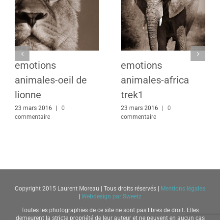
emotions
emotions
animales-oeil de
animales-africa
lionne
trek1
23 mars 2016
|
0
23 mars 2016
|
0
commentaire
commentaire
Copyright 2015 Laurent Moreau | Tous droits réservés |
Mentions légales
|
Webdesign par Sweetz
Toutes les photographies de ce site ne sont pas libres de droit. Elles
demeurent la stricte propriété de leur auteur et ne peuvent en aucun cas