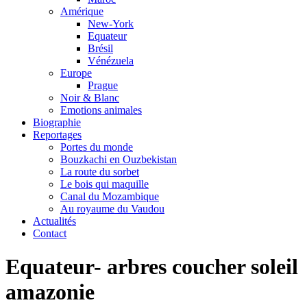
Amérique
New-York
Equateur
Brésil
Vénézuela
Europe
Prague
Noir & Blanc
Emotions animales
Biographie
Reportages
Portes du monde
Bouzkachi en Ouzbekistan
La route du sorbet
Le bois qui maquille
Canal du Mozambique
Au royaume du Vaudou
Actualités
Contact
Equateur- arbres coucher soleil
amazonie