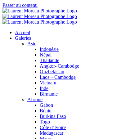
Passer au contenu
Accueil
Galeries
Asie
Indonésie
Népal
Thaïlande
Angkor- Cambodge
Ouzbekistan
Laos – Cambodge
Vietnam
Inde
Birmanie
Afrique
Gabon
Bénin
Burkina Faso
Togo
Côte d’Ivoire
Madagascar
Maroc