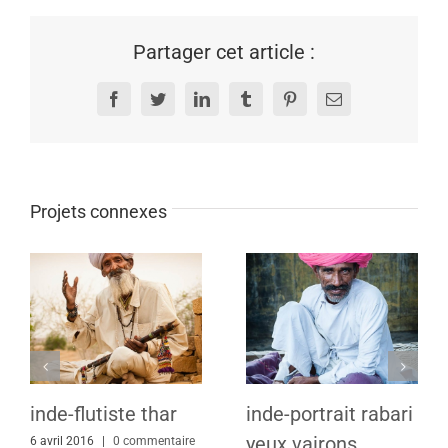
Partager cet article :
Facebook
Twitter
LinkedIn
Tumblr
Pinterest
Email
Projets connexes
inde-flutiste thar
inde-portrait rabari
yeux vairons
6 avril 2016
|
0 commentaire