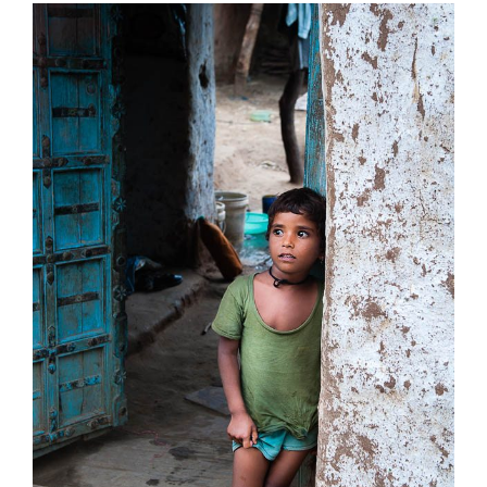
View
Larger
Image