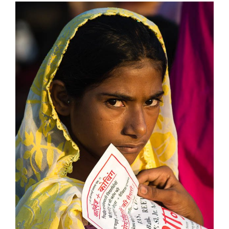
View
Larger
Image