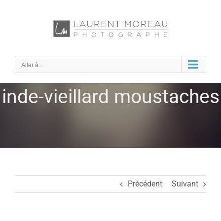
Passer
au
contenu
Aller à...
inde-vieillard moustaches
Précédent
Suivant