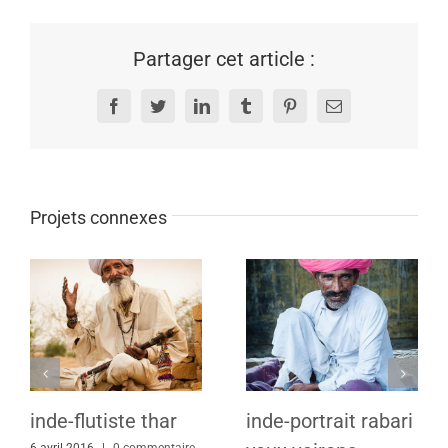
Partager cet article :
Facebook
Twitter
LinkedIn
Tumblr
Pinterest
Email
Projets connexes
inde-flutiste thar
inde-portrait rabari
6 avril 2016
|
0 commentaire