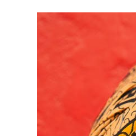
View
Larger
Image