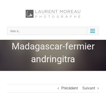
Passer
au
contenu
Aller à...
Madagascar-fermier
andringitra
Précédent
Suivant