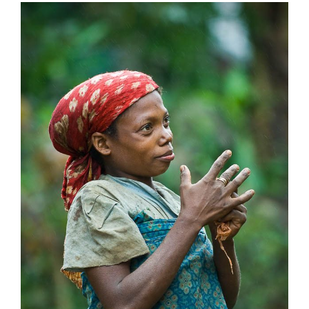
View
Larger
Image