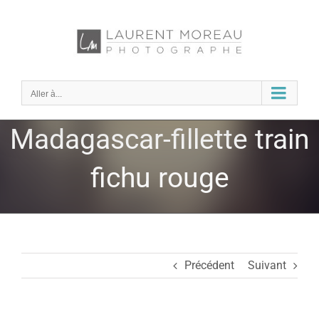
Passer
au
contenu
Aller à...
Madagascar-fillette train
fichu rouge
Précédent
Suivant