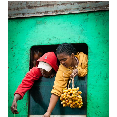
View
Larger
Image