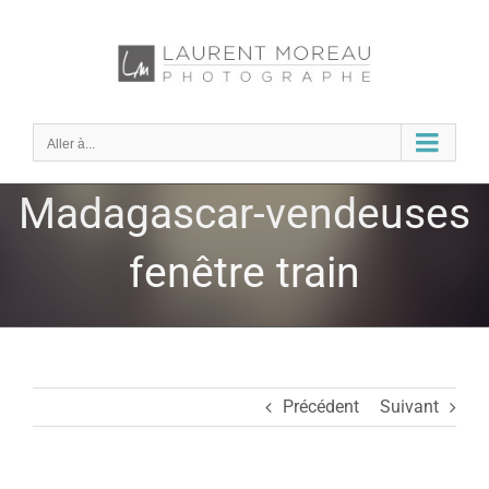
Passer
au
contenu
Aller à...
Madagascar-vendeuses
fenêtre train
Précédent
Suivant