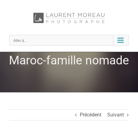
Passer
au
contenu
Aller à...
Maroc-famille nomade
Précédent
Suivant