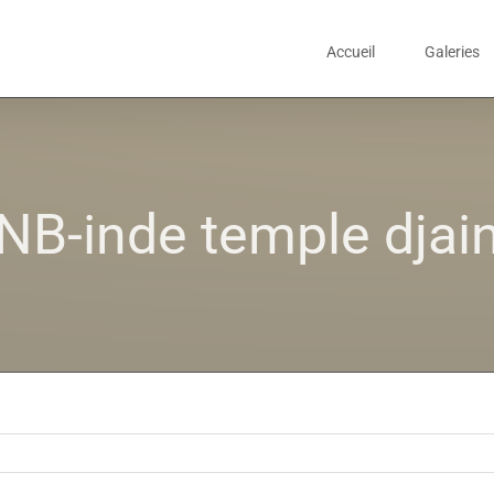
Accueil
Galeries
NB-inde temple djai