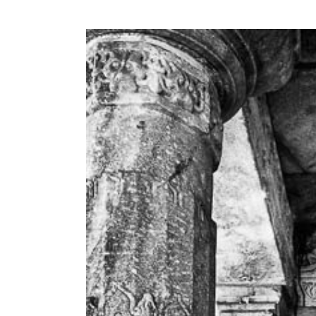
View
Larger
Image