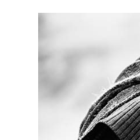
View
Larger
Image