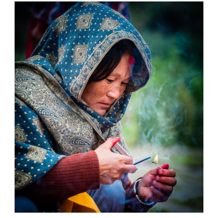
View
Larger
Image