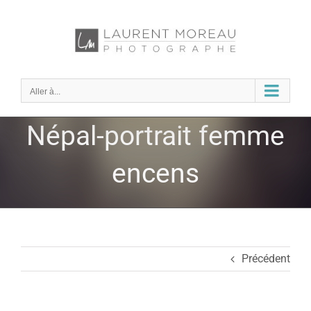
Passer
au
contenu
Aller à...
Népal-portrait femme
encens
Précédent