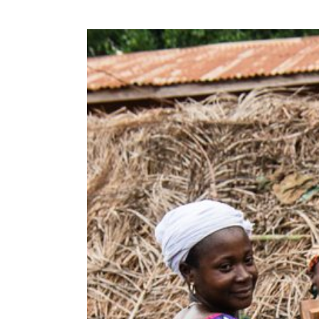
View
Larger
Image