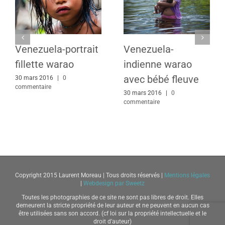
Venezuela-portrait
Venezuela-
fillette warao
indienne warao
avec bébé fleuve
30 mars 2016
|
0
commentaire
30 mars 2016
|
0
commentaire
Copyright 2015 Laurent Moreau | Tous droits réservés |
Mentions légales
|
Webdesign par Sweetz
Toutes les photographies de ce site ne sont pas libres de droit. Elles
demeurent la stricte propriété de leur auteur et ne peuvent en aucun cas
être utilisées sans son accord. (cf loi sur la propriété intellectuelle et le
droit d’auteur)