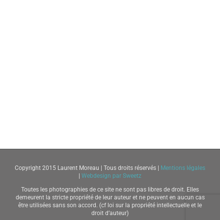
Copyright 2015 Laurent Moreau | Tous droits réservés |
Mentions légales
|
Webdesign par Sweetz
Toutes les photographies de ce site ne sont pas libres de droit. Elles
demeurent la stricte propriété de leur auteur et ne peuvent en aucun cas
être utilisées sans son accord. (cf loi sur la propriété intellectuelle et le
droit d’auteur)