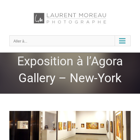
Passer
au
contenu
Aller à...
Exposition à l’Agora
Gallery – New-York
Voir
l'image
agrandie