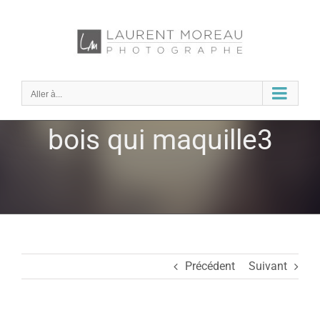
Passer
au
contenu
Aller à...
bois qui maquille3
Précédent
Suivant