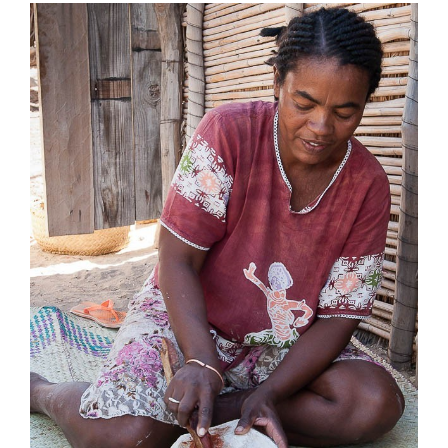
View
Larger
Image