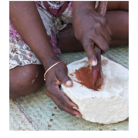
View
Larger
Image