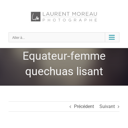
Passer
au
contenu
Aller à...
Equateur-femme
quechuas lisant
Précédent
Suivant