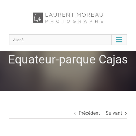
Passer
au
contenu
Aller à...
Equateur-parque Cajas
Précédent
Suivant