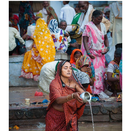
View
Larger
Image