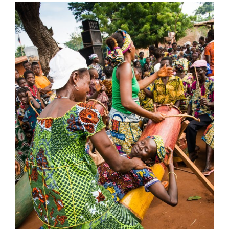
View
Larger
Image