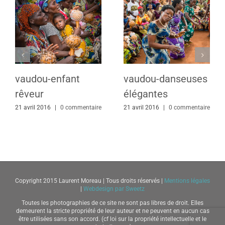
vaudou-enfant
vaudou-danseuses
rêveur
élégantes
21 avril 2016
|
0 commentaire
21 avril 2016
|
0 commentaire
Copyright 2015 Laurent Moreau | Tous droits réservés |
Mentions légales
|
Webdesign par Sweetz
Toutes les photographies de ce site ne sont pas libres de droit. Elles
demeurent la stricte propriété de leur auteur et ne peuvent en aucun cas
être utilisées sans son accord. (cf loi sur la propriété intellectuelle et le