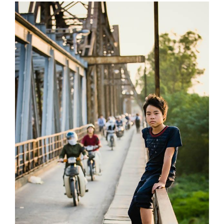
View
Larger
Image