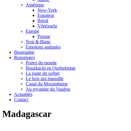
Amérique
New-York
Equateur
Brésil
Vénézuela
Europe
Prague
Noir & Blanc
Emotions animales
Biographie
Reportages
Portes du monde
Bouzkachi en Ouzbekistan
La route du sorbet
Le bois qui maquille
Canal du Mozambique
Au royaume du Vaudou
Actualités
Contact
Madagascar