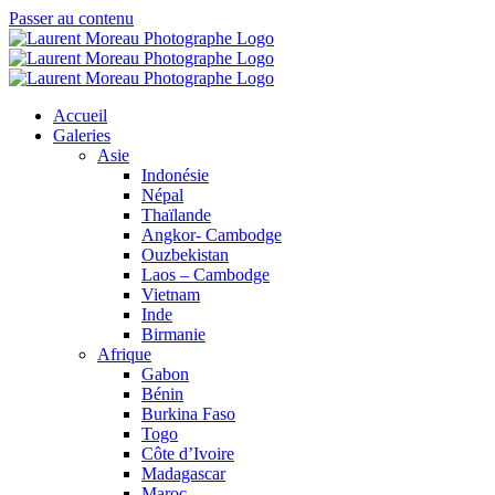
Passer au contenu
Accueil
Galeries
Asie
Indonésie
Népal
Thaïlande
Angkor- Cambodge
Ouzbekistan
Laos – Cambodge
Vietnam
Inde
Birmanie
Afrique
Gabon
Bénin
Burkina Faso
Togo
Côte d’Ivoire
Madagascar
Maroc